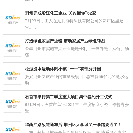
荆州完成沿江化工企业“关改搬转”62家
7月23日，工人在湖北能特科技有限公司的新厂区里巡
查。…
打造绿色家居产业链 带动家居产业绿色转型
今年荆州市实施重点产业链链长制，开展补链、延链、畅
链…
松滋洈水运动休闲小镇 “十一”将部分开园
振兴荆州文旅产业的重量级项目--总投资55亿元的洈水运
动…
石首市举行第二季度重大项目集中签约开工仪式
6月24日，石首市举行2021年半年度招商引资工作督办会
暨…
继曲江路改造通车后 荆州区大学城又一条路要通了！
日前，荆州区城南高新园新风社区把印有;情系群众办实