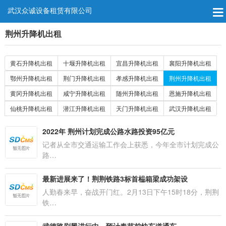
武汉众诚设备租赁有限公司
荆州升降机出租
黄石升降机出租
十堰升降机出租
宜昌升降机出租
襄阳升降机出租
鄂州升降机出租
荆门升降机出租
孝感升降机出租
荆州升降机出租
黄冈升降机出租
咸宁升降机出租
随州升降机出租
恩施升降机出租
仙桃升降机出租
潜江升降机出租
天门升降机出租
武汉升降机出租
2022年 荆州计划完成公路水路投资95亿元
记者从全市交通运输工作会上获悉，今年全市计划完成公
路…
最新进展来了！荆荆铁路3标首榀箱梁成功架设
人勤春来早，奋战开门红。2月13日下午15时18分，荆荆
铁…