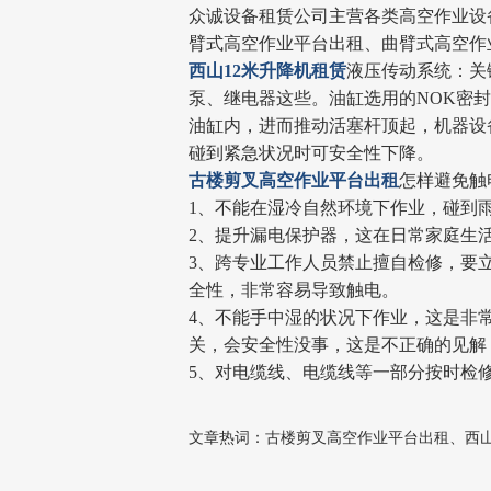
众诚设备租赁公司主营各类高空作业设
臂式高空作业平台出租、曲臂式高空作
西山12米升降机租赁
液压传动系统：关
泵、继电器这些。油缸选用的NOK密
油缸内，进而推动活塞杆顶起，机器设
碰到紧急状况时可安全性下降。
古楼剪叉高空作业平台出租
怎样避免触
1、不能在湿冷自然环境下作业，碰到
2、提升漏电保护器，这在日常家庭生
3、跨专业工作人员禁止擅自检修，要
全性，非常容易导致触电。
4、不能手中湿的状况下作业，这是非
关，会安全性没事，这是不正确的见解
5、对电缆线、电缆线等一部分按时检
文章热词：古楼剪叉高空作业平台出租、西山