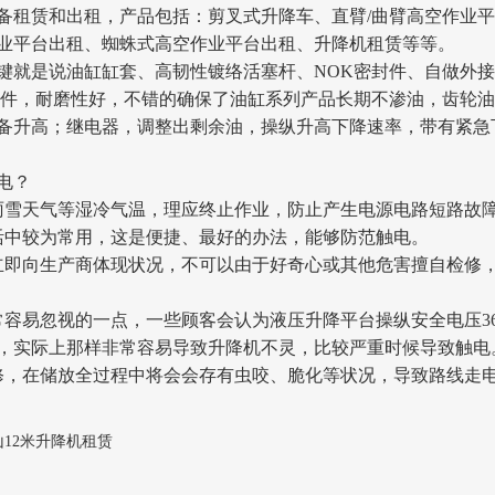
备租赁和出租，产品包括：剪叉式升降车、直臂/曲臂高空作业
业平台出租、蜘蛛式高空作业平台出租、升降机租赁等等。
键就是说油缸缸套、高韧性镀络活塞杆、NOK密封件、自做外
封件，耐磨性好，不错的确保了油缸系列产品长期不渗油，齿轮
备升高；继电器，调整出剩余油，操纵升高下降速率，带有紧急
电？
雨雪天气等湿冷气温，理应终止作业，防止产生电源电路短路故
活中较为常用，这是便捷、最好的办法，能够防范触电。
立即向生产商体现状况，不可以由于好奇心或其他危害擅自检修
常容易忽视的一点，一些顾客会认为液压升降平台操纵安全电压3
，实际上那样非常容易导致升降机不灵，比较严重时候导致触电
修，在储放全过程中将会会存有虫咬、脆化等状况，导致路线走
12米升降机租赁