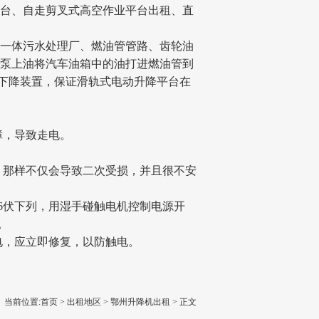
平台、自走剪叉式高空作业平台出租、直
接一体污水处理厂、燃油管管路、齿轮油
油泵上油将汽车油箱中的油打进燃油管到
下降装置，保证滑轨式电动升降平台在
障，导致走电。
，那样不仅会导致二次受损，并且很不安
6伏下列，用湿手碰触电机控制电源开
。
电，应立即修复，以防触电。
当前位置:
首页
>
出租地区
>
鄂州升降机出租
> 正文